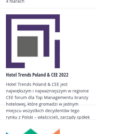
4 filarach
Inspiracje - Działanie - Współpraca -
Wymiana doświadczeń
Więcej
Hotel Trends Poland & CEE 2022
Hotel Trends Poland & CEE jest
największym i najważniejszym w regionie
CEE forum dla Top Managementu branży
hotelowej, które gromadzi w jednym
miejscu wszystkich decydentów tego
rynku z Polski – właścicieli, zarządy spółek
operatorskich, kadrę zarządzającą
hotelami, przedstawicieli firm