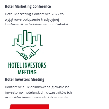
Więcej
Hotel Marketing Conference
Hotel Marketing Conference 2022 to
wyjątkowe połączenie tradycyjnej
konferencji ze światem online. Oglądaj
wydarzenie z każdego miejsca na świecie.
To właśnie TUTAJ czekają na Ciebie
merytoryczne prezentacje podane w
wyjątkowy sposób. Dowiedz się jak
technologia może wesprzeć Cię na
każdym etapie Guest Journey.
Więcej
Hotel Investors Meeting
Konferencja ukierunkowana głównie na
inwestorów hotelarskich, uczestników ich
projektów inwestycyjnych, także condo,
właścicieli hoteli i innych obiektów
noclegowych, nabywców apartamentów …