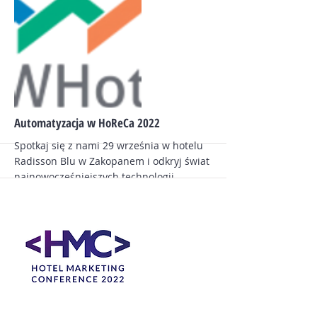
deweloperskich, czołowych dostawców
produktów i usług dla hotelarstwa i
turystyki, a także reprezentantów sieci
hotelowych i funduszy inwestycyjnych z
całej Europy. To najskuteczniejsza
platforma do zacieśniania relacji
biznesowych na najwyższym poziomie!
Więcej
Automatyzacja w HoReCa 2022
Spotkaj się z nami 29 września w hotelu
Radisson Blu w Zakopanem i odkryj świat
najnowocześniejszych technologii
hotelarskich.