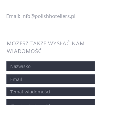
Email:
info@polishhoteliers.pl
MOŻESZ TAKŻE WYSŁAĆ NAM
WIADOMOŚĆ
WYŚLIJ