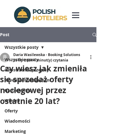
Post
Wszystkie posty
Daria Wasilewska - Booking Solutions
Wszystkie posty
26 lip 2024
4 minut(y) czytania
Czy wiesz jak zmieniła
Obostrzenia/przepisy
się sprzedaż oferty
Revenue management
noclegowej przez
Gastronomia
ostatnie 20 lat?
Wiedza
Oferty
Wiadomości
Marketing