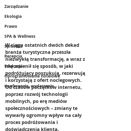
Zarządzanie
Ekologia
Prawo
SPA & Wellness
W ciągu ostatnich dwóch dekad 
Sprzedaż
branża turystyczna przeszła 
Recepcja
niezwykłą transformację, a wraz z 
nią zmienił się sposób, w jaki 
Edukacja
podróżujący poszukują, rezerwują 
Oprogramowanie hotelowe
i korzystają z ofert noclegowych. 
Konferencje, wydarzenia
Od czasów początków internetu, 
poprzez rozwój technologii 
mobilnych, po erę mediów 
społecznościowych – zmiany te 
wywarły ogromny wpływ na cały 
proces podróżowania i 
doświadczenia klienta.