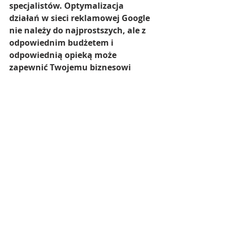
specjalistów. Optymalizacja 
działań w sieci reklamowej Google 
nie należy do najprostszych, ale z 
odpowiednim budżetem i 
odpowiednią opieką może 
zapewnić Twojemu biznesowi 
bardzo duży zysk w krótkim czasie.
Podsumowanie
Zmiany w sposobie sprzedaży 
oferty noclegowej przez ostatnie 
20 lat były ogromne i stanowiły 
odpowiedź na postęp 
technologiczny oraz zmieniające 
się potrzeby podróżnych. Od 
początków internetu po erę 
mediów społecznościowych, 
branża turystyczna stale 
ewoluuje, a z nią także strategie 