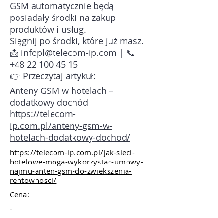
GSM automatycznie będą
posiadały środki na zakup
produktów i usług.
Sięgnij po środki, które już masz.
📩 infopl@telecom-ip.com | 📞
+48 22 100 45 15
👉 Przeczytaj artykuł:
Anteny GSM w hotelach –
dodatkowy dochód
https://telecom-
ip.com.pl/anteny-gsm-w-
hotelach-dodatkowy-dochod/
https://telecom-ip.com.pl/jak-sieci-
hotelowe-moga-wykorzystac-umowy-
najmu-anten-gsm-do-zwiekszenia-
rentownosci/
Cena:
-