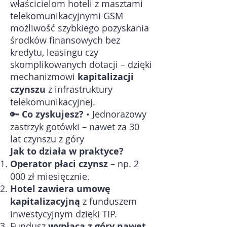
właścicielom hoteli z masztami
telekomunikacyjnymi GSM
możliwość szybkiego pozyskania
środków finansowych bez
kredytu, leasingu czy
skomplikowanych dotacji – dzięki
mechanizmowi
kapitalizacji
czynszu
z infrastruktury
telekomunikacyjnej.
🔑
Co zyskujesz?
• Jednorazowy
zastrzyk gotówki – nawet za 30
lat czynszu z góry
Jak to działa w praktyce?
Operator płaci czynsz
– np. 2
000 zł miesięcznie.
Hotel zawiera umowę
kapitalizacyjną
z funduszem
inwestycyjnym dzięki TIP.
Fundusz
wypłaca z góry nawet