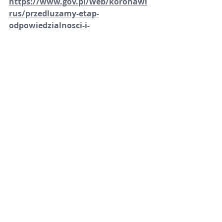
https://www.gov.pl/web/koronawi
rus/przedluzamy-etap-
odpowiedzialnosci-i-
wprowadzamy-dodatkowe-
ograniczenia
Ostatnie posty
Zobacz wszystkie