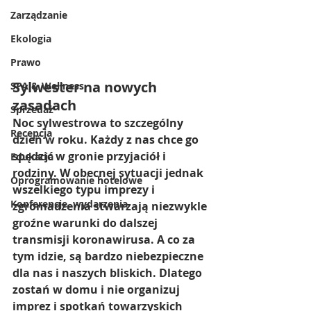
Zarządzanie
Ekologia
Prawo
Sylwester na nowych 
SPA & Wellness
zasadach
Sprzedaż
Noc sylwestrowa to szczególny 
Recepcja
dzień w roku. Każdy z nas chce go 
spędzić w gronie przyjaciół i 
Edukacja
rodziny. W obecnej sytuacji jednak 
Oprogramowanie hotelowe
wszelkiego typu imprezy i 
Konferencje, wydarzenia
zgromadzenia stwarzają niezwykle 
groźne warunki do dalszej 
transmisji koronawirusa. A co za 
tym idzie, są bardzo niebezpieczne 
dla nas i naszych bliskich. Dlatego 
zostań w domu i nie organizuj 
imprez i spotkań towarzyskich 