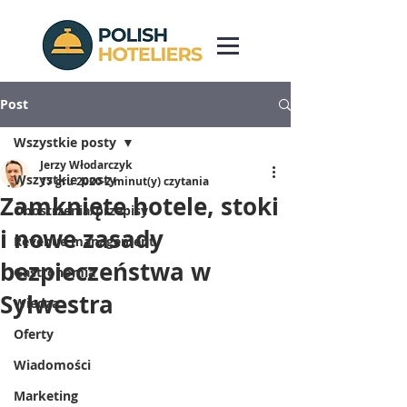
Post
Wszystkie posty
Jerzy Włodarczyk
Wszystkie posty
17 gru 2020
2 minut(y) czytania
Zamknięte hotele, stoki
Obostrzenia/przepisy
i nowe zasady
Revenue management
bezpieczeństwa w
Gastronomia
Sylwestra
Wiedza
Oferty
Wiadomości
Marketing